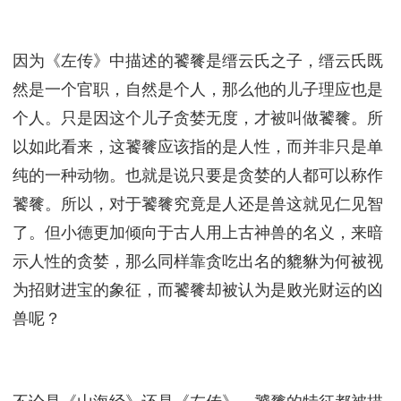
因为《左传》中描述的饕餮是缙云氏之子，缙云氏既
然是一个官职，自然是个人，那么他的儿子理应也是
个人。只是因这个儿子贪婪无度，才被叫做饕餮。所
以如此看来，这饕餮应该指的是人性，而并非只是单
纯的一种动物。也就是说只要是贪婪的人都可以称作
饕餮。所以，对于饕餮究竟是人还是兽这就见仁见智
了。但小德更加倾向于古人用上古神兽的名义，来暗
示人性的贪婪，那么同样靠贪吃出名的貔貅为何被视
为招财进宝的象征，而饕餮却被认为是败光财运的凶
兽呢？