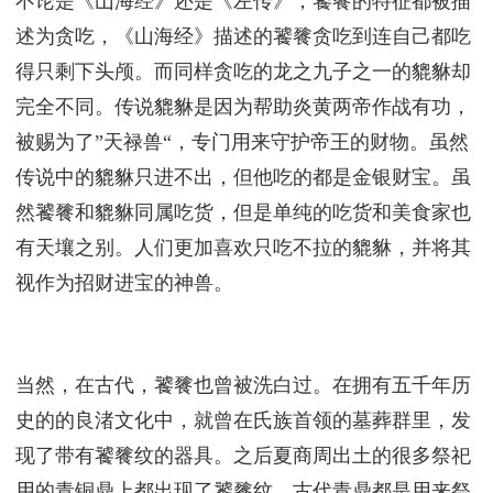
不论是《山海经》还是《左传》，饕餮的特征都被描
述为贪吃，《山海经》描述的饕餮贪吃到连自己都吃
得只剩下头颅。而同样贪吃的龙之九子之一的貔貅却
完全不同。传说貔貅是因为帮助炎黄两帝作战有功，
被赐为了”天禄兽“，专门用来守护帝王的财物。虽然
传说中的貔貅只进不出，但他吃的都是金银财宝。虽
然饕餮和貔貅同属吃货，但是单纯的吃货和美食家也
有天壤之别。人们更加喜欢只吃不拉的貔貅，并将其
视作为招财进宝的神兽。
当然，在古代，饕餮也曾被洗白过。在拥有五千年历
史的的良渚文化中，就曾在氏族首领的墓葬群里，发
现了带有饕餮纹的器具。之后夏商周出土的很多祭祀
用的青铜鼎上都出现了饕餮纹。古代青鼎都是用来祭