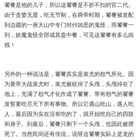
饕餮是他的儿子，所以这饕餮是不折不扣的官二代。
由于贪婪无度，吃无节制，在舜帝时期，饕餮被发配
到边疆的一座大山中专门对付凶恶的鬼怪，而饕餮一
到，妖魔鬼怪全部成其盘中餐，可见这饕餮有多么凶
残！
另外的一种说法是，饕餮其实是蚩尤的怨气所化。因
为黄帝大战蚩尤时，蚩尤被砍掉了头颅，头颅掉在了
地上，充满了怨气才化作成了饕餮。带有怨气的饕餮
发誓要吃尽天下所有事物。所以它遇山吃山，遇人吃
人，最后因为实在没有吃的了，就开始吃自己的四肢
和身子。到最后，饕餮只剩下一个头颅，也因此被撑
死了。当然民间还有传说，说呀这饕餮实际上是龙的