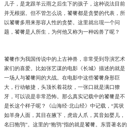
儿子，是龙跟羊云雨之后生下的孩子，这种说法目前
并无根据。但不管怎么说，饕餮都是贪婪的代表，所
以饕餮多用来形容人性的贪婪。这里就出现一个问
题，饕餮是人所生，为何他又称为一种凶兽了呢？
饕餮作为我国传说中的上古神兽，非常受到导演艺术
家们的喜爱。比如张艺谋的电影《长城》描述的就是
一场人与饕餮间的大战。在电影中这些饕餮身形巨
大，行动敏捷，头顶长着花纹，一张口就是满口獠
牙，可以说是非常恐怖。那么真实记载中的饕餮是不
是长这个样子呢？《山海经·北山经》中记载，“其状
如羊身人面，其目在腋下，虎齿人爪，其音如婴儿，
名曰狍鸮”。这里的“狍鸮”指的就是饕餮。东晋著名的