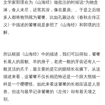
文学家郭璞在为《山海经》做批注的时候说“为物贪
淋，食人未尽，还害其深，像在夏鼎。。于是之后很
多人都将狍鸮视为饕餮。比如孔颖达在《春秋左传正
义》中描述的饕餮就是参照了《山海经》和郭璞的注
解。
所以根据《山海经》中的描述，我们可以得知，饕餮
长着人的面貌、羊的身子，老虎一般的牙齿还有人一
般灵活的爪子，最主要的是它的眼睛长在腋下。从这
描述来看，这饕餮不仅长相恐怖还是一个跟大熊猫一
样是一个嘤嘤怪。如此来看这饕餮的长相应该是人形
兽。但这与最早记录饕餮的《左传》却有着天壤之
别。