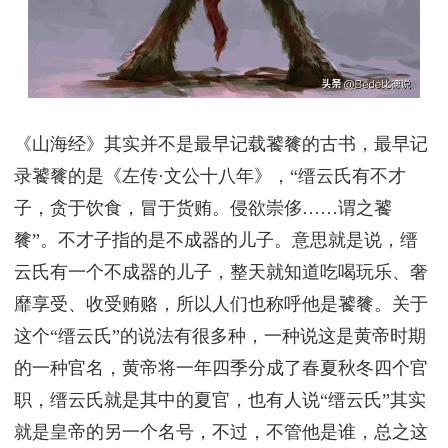
《山海经》其实并不是最早记载饕餮的古书，最早记
录饕餮的是《左传·文公十八年》，“缙云氏有不才
子，贪于饮食，冒于货贿。侵欲崇侈……谓之饕
餮”。不才子指的是不成器的儿子。意思就是说，缙
云氏有一个不成器的儿子，整天就知道吃喝玩乐、奢
靡享受、收受贿赂，所以人们也称呼他是饕餮。关于
这个“缙云氏”的说法有很多种，一种说这是黄帝时期
的一种官名，黄帝将一年四季分成了春夏秋冬四个官
职，缙云氏就是其中的夏官，也有人说“缙云氏”其实
就是皇帝的另一个名号，不过，不管他是谁，总之这