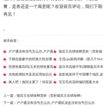
餮，是兽还是一个寓意呢？欢迎留言评论，我们下期
再见！
,
相关标签：
​户户通没有信号怎么办,户户通
​骆宾王在狱咏蝉赏析（赏析骆
机顶盒没有信号怎么办
子楣在跛豪中的经典片段在哪
宾王在狱咏蝉）
​主流cpu架构详解（那几个Slot
（时隔29年为胸）
煎饼热量高吗(玉米煎饼热量高
架构的CPU有多奇葩）
​嘉兴市高级中学(聊聊嘉兴市本
吗)
​光电检测技术及其应用知识点
级的学校和学区)
​皮影戏发祥于中国哪个地区,皮
一分钟读懂光学检测技术
​换人吧！挽回太累了！你应该
影戏是中国哪个地区
​宝宝毛衣花样编织图案大全
怎么做？
（35款儿童毛衣花卉花样图案）
上一篇：
​骆宾王在狱咏蝉赏析（赏析骆宾王在狱咏蝉）
下一篇：
​户户通没有信号怎么办,户户通机顶盒没有信号怎么办