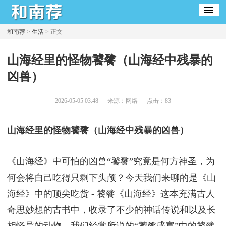
和南荐
>
生活
> 正文
​山海经里的怪物饕餮（山海经中残暴的
凶兽）
2026-05-05 03:48
来源：网络
点击：
83
山海经里的怪物饕餮（山海经中残暴的凶兽）
《山海经》中可怕的凶兽“饕餮”究竟是何方神圣，为
何会将自己吃得只剩下头颅？今天我们来聊的是《山
海经》中的顶尖吃货 - 饕餮《山海经》这本充满古人
奇思妙想的古书中，收录了不少的神话传说和以及长
相怪异的动物。我们经常所说的“饕餮盛宴”中的饕餮