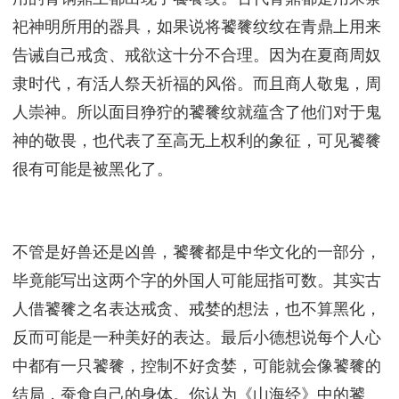
祀神明所用的器具，如果说将饕餮纹纹在青鼎上用来
告诫自己戒贪、戒欲这十分不合理。因为在夏商周奴
隶时代，有活人祭天祈福的风俗。而且商人敬鬼，周
人崇神。所以面目狰狞的饕餮纹就蕴含了他们对于鬼
神的敬畏，也代表了至高无上权利的象征，可见饕餮
很有可能是被黑化了。
不管是好兽还是凶兽，饕餮都是中华文化的一部分，
毕竟能写出这两个字的外国人可能屈指可数。其实古
人借饕餮之名表达戒贪、戒婪的想法，也不算黑化，
反而可能是一种美好的表达。最后小德想说每个人心
中都有一只饕餮，控制不好贪婪，可能就会像饕餮的
结局，蚕食自己的身体。你认为《山海经》中的饕